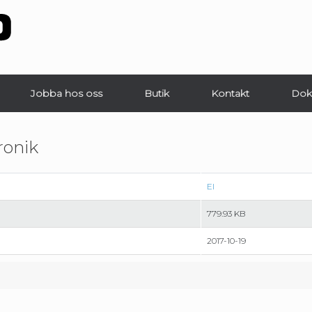
Jobba hos oss
Butik
Kontakt
Dok
ronik
El
779.93 KB
2017-10-19