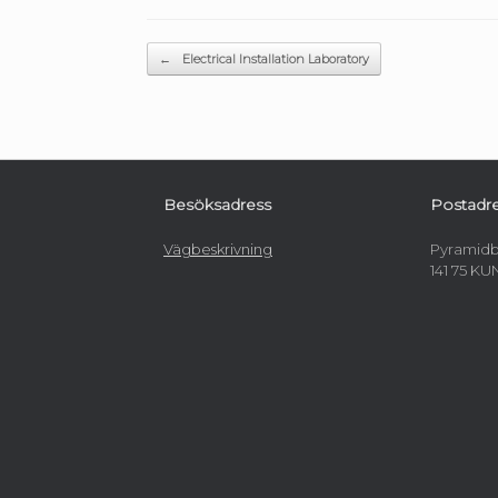
Post navigation
←
Electrical Installation Laboratory
Besöksadress
Postadr
Vägbeskrivning
Pyramidb
141 75 K