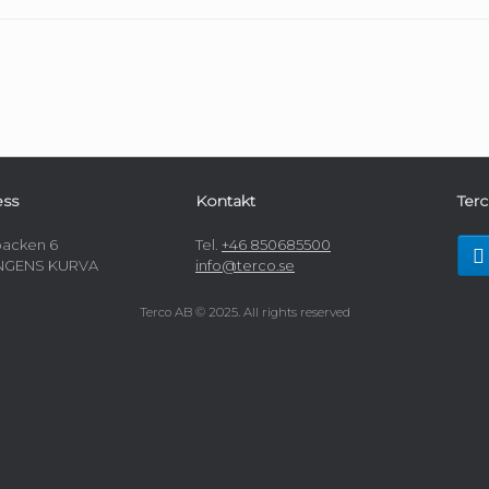
ess
Kontakt
Terc
acken 6
Tel.
+46 850685500
UNGENS KURVA
info@terco.se
Terco AB © 2025. All rights reserved