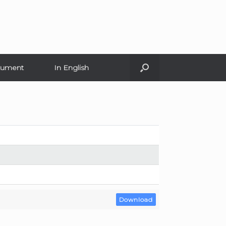
ument
In English
Download