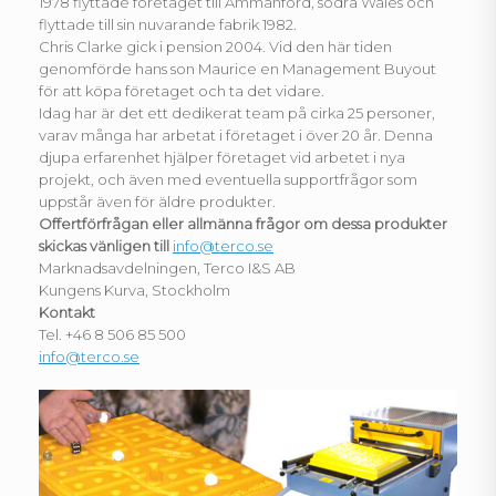
1978 flyttade företaget till Ammanford, södra Wales och
flyttade till sin nuvarande fabrik 1982.
Chris Clarke gick i pension 2004. Vid den här tiden
genomförde hans son Maurice en Management Buyout
för att köpa företaget och ta det vidare.
Idag har är det ett dedikerat team på cirka 25 personer,
varav många har arbetat i företaget i över 20 år. Denna
djupa erfarenhet hjälper företaget vid arbetet i nya
projekt, och även med eventuella supportfrågor som
uppstår även för äldre produkter.
Offertförfrågan eller allmänna frågor om dessa produkter
skickas vänligen till
info@terco.se
Marknadsavdelningen, Terco I&S AB
Kungens Kurva, Stockholm
Kontakt
Tel. +46 8 506 85 500
info@terco.se