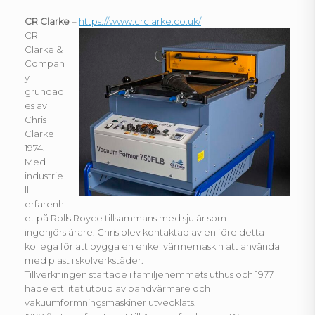
CR Clarke
–
https://www.crclarke.co.uk/
CR
Clarke &
Compan
y
grundad
es av
Chris
Clarke
1974.
Med
industrie
ll
erfarenh
et på Rolls Royce tillsammans med sju år som
ingenjörslärare. Chris blev kontaktad av en före detta
kollega för att bygga en enkel värmemaskin att använda
med plast i skolverkstäder.
Tillverkningen startade i familjehemmets uthus och 1977
hade ett litet utbud av bandvärmare och
vakuumformningsmaskiner utvecklats.