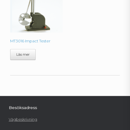
MT3016 Impact Tester
Läs mer
Besöksadress
Vägbeskrivning