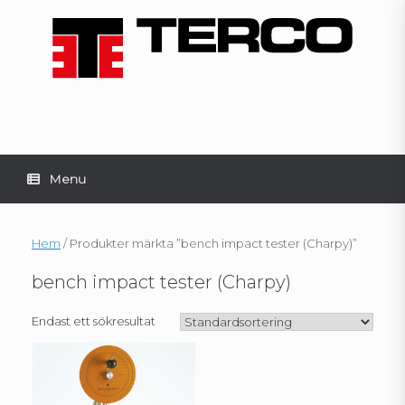
Skip
to
content
Menu
Hem
/ Produkter märkta ”bench impact tester (Charpy)”
bench impact tester (Charpy)
Endast ett sökresultat