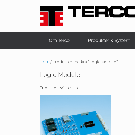
Skip
to
content
Om Terco
Produkter & System
Hem
/ Produkter märkta ”Logic Module”
Logic Module
Endast ett sökresultat