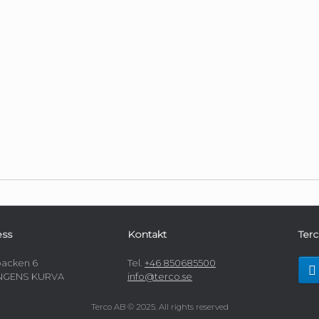
ess
Kontakt
Terc
acken 6
Tel.
+46 850685500
UNGENS KURVA
info@terco.se
Terco AB © 2025. All rights reserved