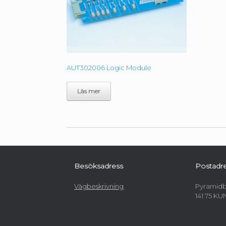
AUT302006 Logic Module
Läs mer
Besöksadress
Postadr
Vägbeskrivning
Pyramidb
141 75 K