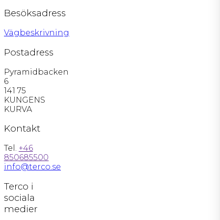
Besöksadress
Vägbeskrivning
Postadress
Pyramidbacken
6
141 75
KUNGENS
KURVA
Kontakt
Tel.
+46
850685500
info@terco.se
Terco i
sociala
medier